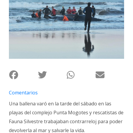
Interés
General
La
Ciudad
Deportes
Arte
y
Espectáculos
Policiales
Cartelera
Comentarios
Fotos
Una ballena varó en la tarde del sábado en las
de
playas del complejo Punta Mogotes y rescatistas de
Familia
Fauna Silvestre trabajaban contrarreloj para poder
Clasificados
devolverla al mar y salvarle la vida.