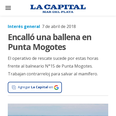
×
Interés general
7 de abril de 2018
Encalló una ballena en
El
País
Punta Mogotes
El
El operativo de rescate sucede por estas horas
Mundo
frente al balneario N°15 de Punta Mogotes.
La
Trabajan contrarreloj para salvar al mamífero.
Zona
Cultura
Agregar
La Capital
en
Tecnología
Gastronomía
Salud