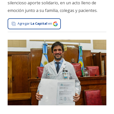
silencioso aporte solidario, en un acto lleno de
Interés
emoción junto a su familia, colegas y pacientes.
General
La
Agregar
La Capital
en
Ciudad
Deportes
Arte
y
Espectáculos
Policiales
Cartelera
Fotos
de
Familia
Clasificados