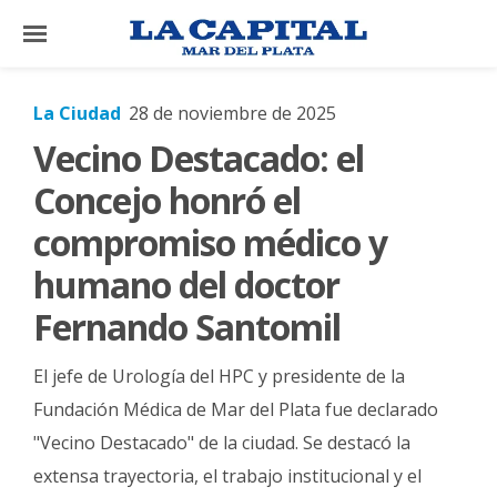
×
La Ciudad
28 de noviembre de 2025
Vecino Destacado: el
El
País
Concejo honró el
El
compromiso médico y
Mundo
humano del doctor
La
Fernando Santomil
Zona
Cultura
El jefe de Urología del HPC y presidente de la
Tecnología
Fundación Médica de Mar del Plata fue declarado
"Vecino Destacado" de la ciudad. Se destacó la
Gastronomía
extensa trayectoria, el trabajo institucional y el
Salud