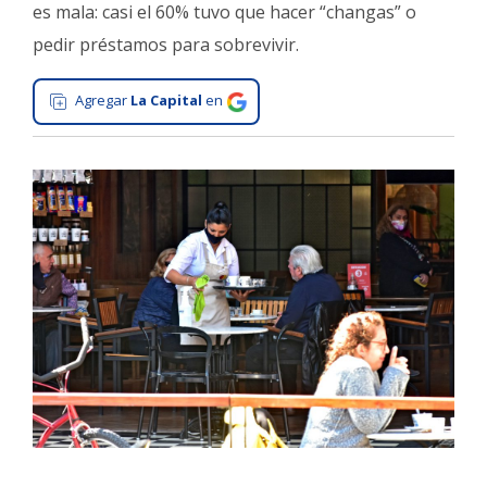
es mala: casi el 60% tuvo que hacer “changas” o
Interés
pedir préstamos para sobrevivir.
General
La
Agregar
La Capital
en
Ciudad
Deportes
Arte
y
Espectáculos
Policiales
Cartelera
Fotos
de
Familia
Clasificados