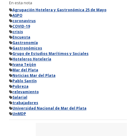
En esta nota
Agrupación Hotelera y Gastronómica 25 de Mayo
ASPO
coronavirus
COVID-19
crisis
Encuesta
Gastronomía
Gastronómicos
Grupo de Estudios Marítimos y Sociales
Hoteleros Hotelería
Ivana Teijón
Mar del Plata
Noticias Mar del Plata
Pablo Santín
Pobreza
relevamiento
Salarial
trabajadores
Universidad Nacional de Mar del Plata
UnMDP