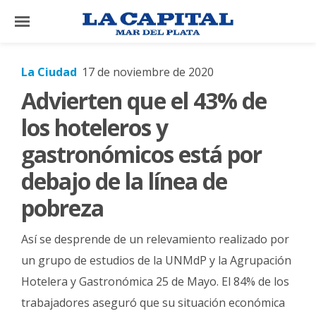
×
La Ciudad
17 de noviembre de 2020
Advierten que el 43% de
El
País
los hoteleros y
El
gastronómicos está por
Mundo
debajo de la línea de
La
pobreza
Zona
Cultura
Así se desprende de un relevamiento realizado por
Tecnología
un grupo de estudios de la UNMdP y la Agrupación
Hotelera y Gastronómica 25 de Mayo. El 84% de los
Gastronomía
trabajadores aseguró que su situación económica
Salud