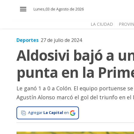
×
Lunes,03 de Agosto de 2026
LA CIUDAD
PROVIN
Deportes
27 de julio de 2024
El
Aldosivi bajó a un
País
El
punta en la Prim
Mundo
La
Zona
Le ganó 1 a 0 a Colón. El equipo portuense se 
Agustín Alonso marcó el gol del triunfo en el 
Cultura
Tecnología
Agregar
La Capital
en
Gastronomía
Salud