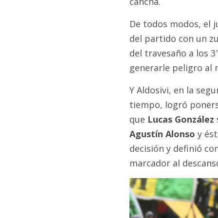
cancha.
De todos modos, el j
del partido con un z
del travesaño a los 3
generarle peligro al
Y Aldosivi, en la seg
tiempo, logró ponerse
que
Lucas González
Agustín Alonso
y ést
decisión y definió c
marcador al descans