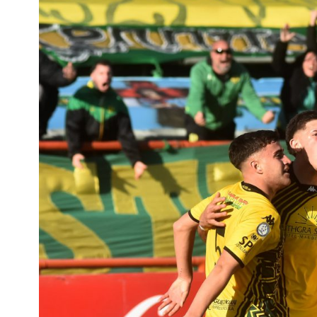
Interés
General
La
Ciudad
Deportes
Arte
y
Espectáculos
Policiales
Cartelera
Fotos
de
Familia
Clasificados