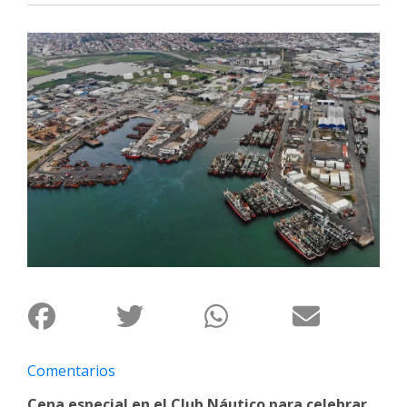
Interés
General
La
Ciudad
Deportes
Arte
y
Espectáculos
Policiales
Cartelera
Fotos
de
Familia
Comentarios
Clasificados
Cena especial en el Club Náutico para celebrar