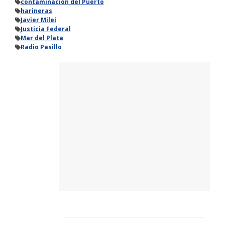
contaminación del Puerto
harineras
Javier Milei
Justicia Federal
Mar del Plata
Radio Pasillo