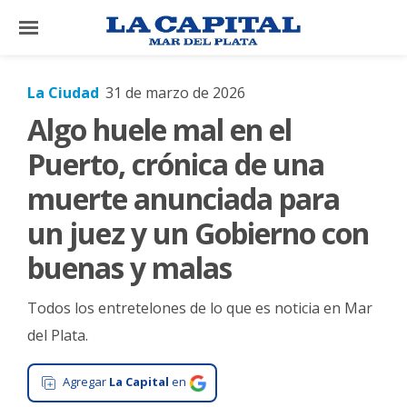
×
La Ciudad
31 de marzo de 2026
Algo huele mal en el
El
País
Puerto, crónica de una
El
muerte anunciada para
Mundo
un juez y un Gobierno con
La
buenas y malas
Zona
Cultura
Todos los entretelones de lo que es noticia en Mar
Tecnología
del Plata.
Gastronomía
Agregar
La Capital
en
Salud