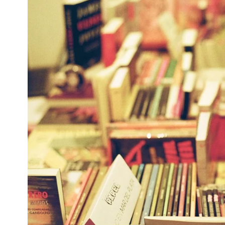
Interés
General
La
Ciudad
Deportes
Arte
y
Espectáculos
Policiales
Cartelera
Fotos
de
Familia
Clasificados