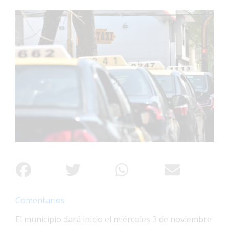
Interés
General
La
Ciudad
Deportes
Arte
y
Espectáculos
Policiales
Cartelera
Fotos
de
Familia
Comentarios
Clasificados
El municipio dará inicio el miércoles 3 de noviembre