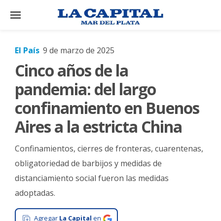
×
El País
9 de marzo de 2025
Cinco años de la
El
País
pandemia: del largo
El
confinamiento en Buenos
Mundo
Aires a la estricta China
La
Zona
Confinamientos, cierres de fronteras, cuarentenas,
Cultura
obligatoriedad de barbijos y medidas de
distanciamiento social fueron las medidas
Tecnología
adoptadas.
Gastronomía
Salud
Agregar
La Capital
en