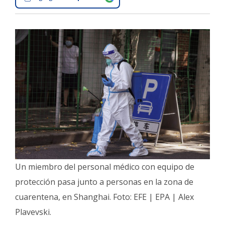
Interés
General
La
Ciudad
Deportes
Arte
y
Espectáculos
Policiales
Cartelera
Un miembro del personal médico con equipo de
Fotos
de
protección pasa junto a personas en la zona de
Familia
cuarentena, en Shanghai. Foto: EFE | EPA | Alex
Clasificados
Plavevski.