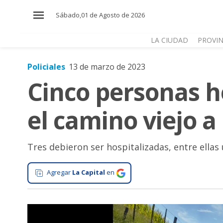
×
Sábado,01 de Agosto de 2026
LA CIUDAD
PROVIN
Policiales
13 de marzo de 2023
El
Cinco personas h
País
El
el camino viejo 
Mundo
La
Zona
Tres debieron ser hospitalizadas, entre ellas
Cultura
Agregar
La Capital
en
Tecnología
Gastronomía
Salud