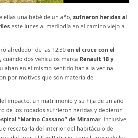
e ellas una bebé de un año,
sufrieron heridas al
iles
este lunes al mediodía en el camino viejo a
tró alrededor de las 12.30
en el cruce con el
,
cuando dos vehículos marca
Renault 18 y
ulaban en el mismo sentido hacia la vecina
aron por motivos que son materia de
l impacto, un matrimonio y su hija de un año
ro de los rodados sufrieron heridas y debieron
spital “Marino Cassano” de Miramar
. Inclusive,
ue rescatarla del interior del habitáculo del
os del cuartel San Patricio, con el apoyo de los