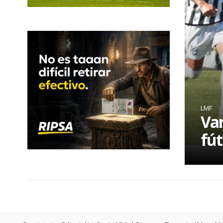
LMF
Van
fút