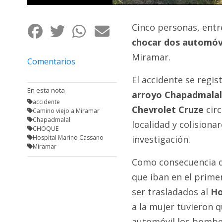
Fúnebres
Cinco personas, entr
chocar dos automóv
Miramar.
Comentarios
El accidente se regis
En esta nota
arroyo Chapadmalal
accidente
Chevrolet Cruze
circ
Camino viejo a Miramar
Chapadmalal
localidad y colision
CHOQUE
Hospital Marino Cassano
investigación.
Miramar
Como consecuencia de
que iban en el prime
ser trasladados al
Ho
a la mujer tuvieron q
automóvil los bomber