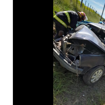
Interés
General
La
Ciudad
Deportes
Arte
y
Espectáculos
Policiales
Cartelera
Fotos
de
Familia
Clasificados