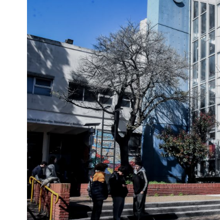
Interés
General
La
Ciudad
Deportes
Arte
y
Espectáculos
Policiales
Cartelera
Fotos
de
Familia
Clasificados