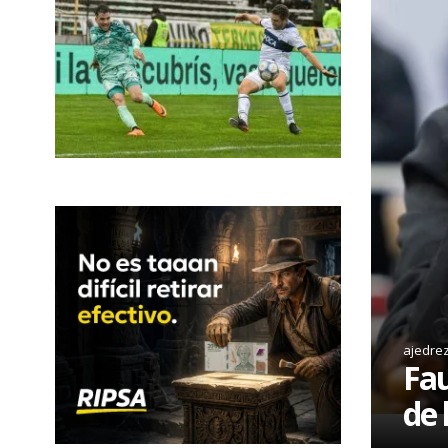
ajedre
Fau
de 