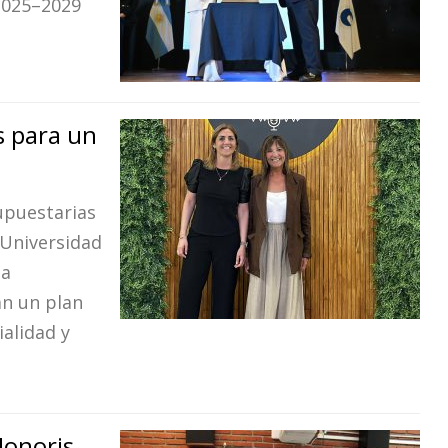
 2025–2029
s para un
upuestarias
 Universidad
la
an un plan
ialidad y
Honoris