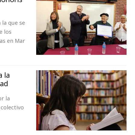
 la que se
e los
das en Mar
 la
dad
r la
 colectivo