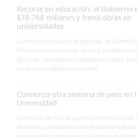
Recorte en educación: el Gobierno 
Interés
General
$78.768 millones y frenó obras en
universidades
La
Ciudad
La reducción alcanzó programas de alfabetiz
Deportes
infraestructura escolar, becas y transferenci
Arte
EDUC.AR. También se paralizaron fondos par
y
trece universidades nacionales.
Espectáculos
Policiales
Comienza otra semana de paro en l
Cartelera
Universidad
Fotos
de
Familia
La medida de fuerza que iniciaron este lunes 
docentes continuará hasta el sábado 4 de abri
Clasificados
reclamo del cumplimiento de la Ley de Finan