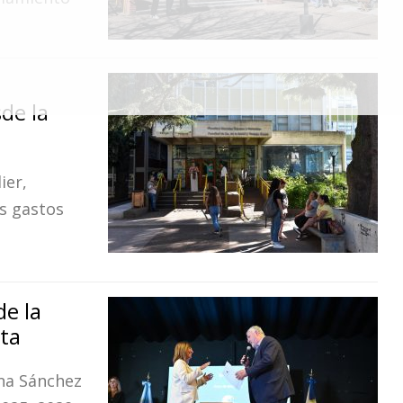
de la
ier,
os gastos
e la
ata
na Sánchez