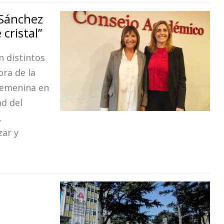
 Sánchez
cristal”
 distintos
ora de la
femenina en
ad del
,
ar y