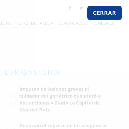
CERRAR
ELERA
FOTOS DE FAMILIA
CLASIFICADOS
FÚNEBRES
LO MÁS VISTO HOY
Imputan de lesiones graves al
cuidador del geriátrico que atacó a
1
dos ancianas « Diario La Capital de
Mar del Plata
Anuncian el regreso de la ciclogénesis