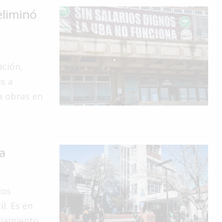
eliminó
ación,
as a
a obras en
a
los
l. Es en
ciamiento