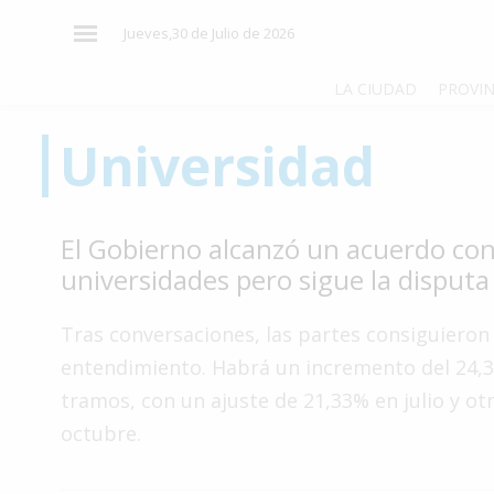
×
Jueves,30 de Julio de 2026
LA CIUDAD
PROVIN
Universidad
El
País
El
El Gobierno alcanzó un acuerdo con
Mundo
universidades pero sigue la disputa
La
Zona
Tras conversaciones, las partes consiguieron
Cultura
entendimiento. Habrá un incremento del 24,
tramos, con un ajuste de 21,33% en julio y ot
Tecnología
octubre.
Gastronomía
Salud