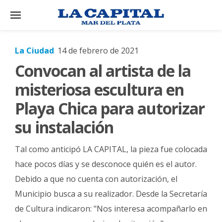
×
La Ciudad
14 de febrero de 2021
Convocan al artista de la
El
País
misteriosa escultura en
El
Playa Chica para autorizar
Mundo
su instalación
La
Zona
Tal como anticipó LA CAPITAL, la pieza fue colocada
Cultura
hace pocos días y se desconoce quién es el autor.
Debido a que no cuenta con autorización, el
Tecnología
Municipio busca a su realizador. Desde la Secretaría
Gastronomía
de Cultura indicaron: "Nos interesa acompañarlo en
Salud