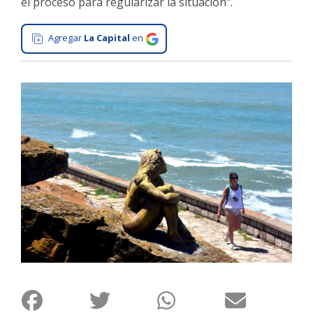
el proceso para regularizar la situación".
Interés
General
Agregar
La Capital
en
La
Ciudad
Deportes
Arte
y
Espectáculos
Policiales
Cartelera
Fotos
de
Familia
Clasificados