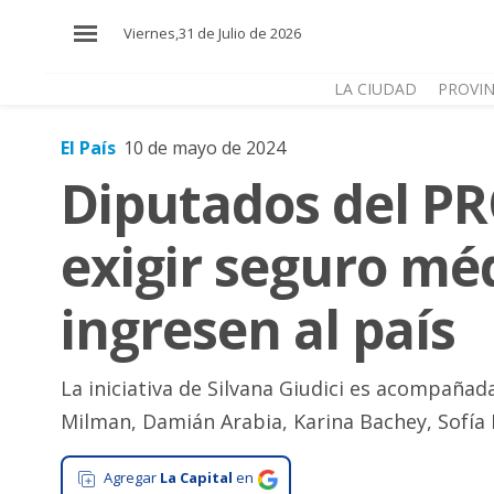
×
Viernes,31 de Julio de 2026
LA CIUDAD
PROVIN
El País
10 de mayo de 2024
El
Diputados del P
País
El
exigir seguro mé
Mundo
La
ingresen al país
Zona
Cultura
La iniciativa de Silvana Giudici es acompañad
Tecnología
Milman, Damián Arabia, Karina Bachey, Sofía B
Gastronomía
Agregar
La Capital
en
Salud