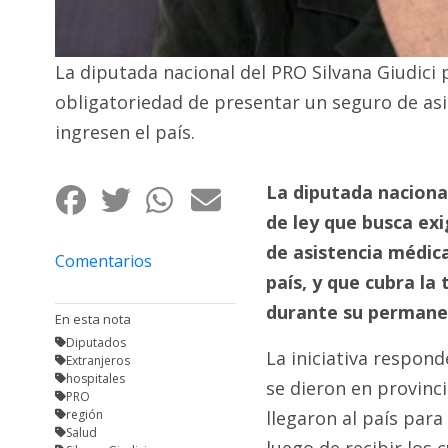
Fúnebres
La diputada nacional del PRO Silvana Giudici 
obligatoriedad de presentar un seguro de asi
ingresen el país.
La diputada naciona
de ley que busca exi
de asistencia médica
Comentarios
país, y que cubra la
durante su permanen
En esta nota
Diputados
La iniciativa respon
Extranjeros
hospitales
se dieron en provinc
PRO
región
llegaron al país para
Salud
luego de recibir los 