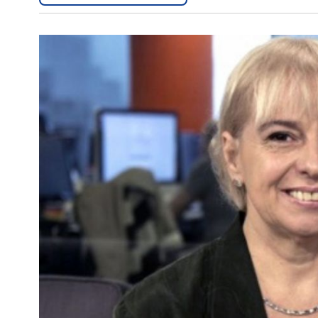
Interés
General
La
Ciudad
Deportes
Arte
y
Espectáculos
Policiales
Cartelera
Fotos
de
Familia
Clasificados