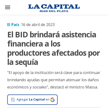
×
El País
16 de abril de 2023
El BID brindará asistencia
El
País
financiera a los
El
productores afectados por
Mundo
la sequía
La
Zona
"El apoyo de la institución será clave para continuar
Cultura
brindando ayudas que permitan atenuar los daños
económicos y sociales", destacó el ministro Massa.
Tecnología
Gastronomía
Agregar
La Capital
en
Salud