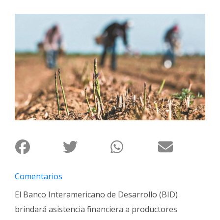
Interés
General
La
Ciudad
Deportes
Arte
y
Espectáculos
Policiales
Cartelera
Fotos
Comentarios
de
Familia
El Banco Interamericano de Desarrollo (BID)
Clasificados
brindará asistencia financiera a productores