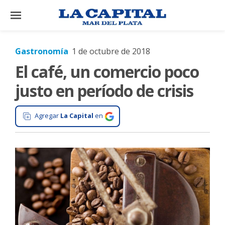
×
Gastronomía
1 de octubre de 2018
El café, un comercio poco
El
País
justo en período de crisis
El
Mundo
Agregar
La Capital
en
La
Zona
Cultura
Tecnología
Gastronomía
Salud