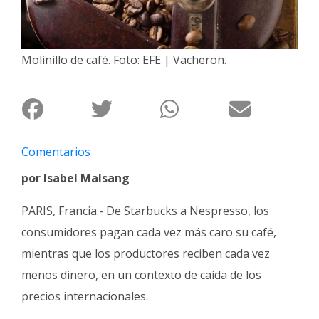
Interés
General
Molinillo de café. Foto: EFE | Vacheron.
La
Ciudad
Deportes
Arte
y
Comentarios
Espectáculos
por Isabel Malsang
Policiales
PARIS, Francia.- De Starbucks a Nespresso, los
Cartelera
consumidores pagan cada vez más caro su café,
Fotos
mientras que los productores reciben cada vez
de
Familia
menos dinero, en un contexto de caída de los
precios internacionales.
Clasificados