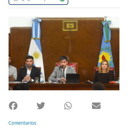
Interés
General
La
Ciudad
Deportes
Arte
y
Espectáculos
Policiales
Cartelera
Fotos
de
Familia
Clasificados
Comentarios