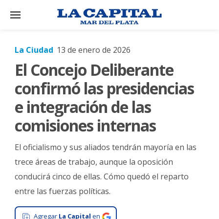
×
La Ciudad
13 de enero de 2026
El Concejo Deliberante
El
País
confirmó las presidencias
El
e integración de las
Mundo
comisiones internas
La
Zona
El oficialismo y sus aliados tendrán mayoría en las
Cultura
trece áreas de trabajo, aunque la oposición
conducirá cinco de ellas. Cómo quedó el reparto
Tecnología
entre las fuerzas políticas.
Gastronomía
Salud
Agregar
La Capital
en