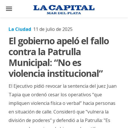
×
La Ciudad
11 de julio de 2025
El gobierno apeló el fallo
El
País
contra la Patrulla
El
Municipal: “No es
Mundo
violencia institucional”
La
Zona
El Ejecutivo pidió revocar la sentencia del juez Juan
Cultura
Tapia que ordenó cesar los operativos “que
impliquen violencia física o verbal” hacia personas
Tecnología
en situación de calle. Consideró que "vulnera la
Gastronomía
división de poderes" y defendió a la Patrulla: "Es
Salud