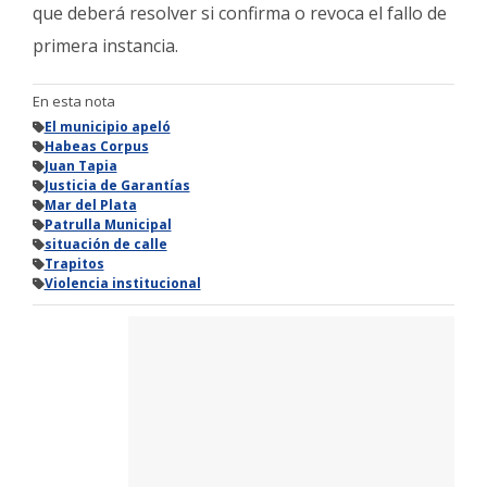
que deberá resolver si confirma o revoca el fallo de
primera instancia.
En esta nota
El municipio apeló
Habeas Corpus
Juan Tapia
Justicia de Garantías
Mar del Plata
Patrulla Municipal
situación de calle
Trapitos
Violencia institucional