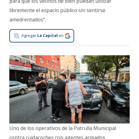
para que los vecinos de bien puedan utilizar
Interés
libremente el espacio público sin sentirse
General
amedrentados".
La
Ciudad
Agregar
La Capital
en
Deportes
Arte
y
Espectáculos
Policiales
Cartelera
Fotos
de
Familia
Uno de los operativos de la Patrulla Municipal
Clasificados
contra cuidacoches con agentes armados.