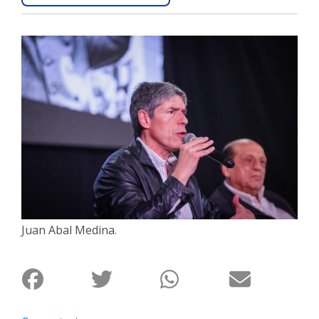
Interés
General
La
Ciudad
Deportes
Arte
y
Espectáculos
Policiales
Cartelera
Juan Abal Medina.
Fotos
de
Familia
Clasificados