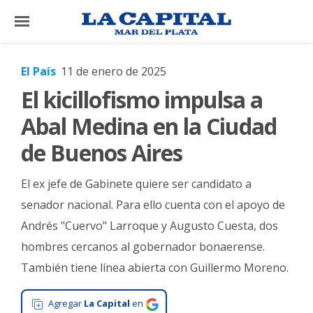
×
El País
11 de enero de 2025
El kicillofismo impulsa a
El
País
Abal Medina en la Ciudad
El
de Buenos Aires
Mundo
El ex jefe de Gabinete quiere ser candidato a
La
Zona
senador nacional. Para ello cuenta con el apoyo de
Andrés "Cuervo" Larroque y Augusto Cuesta, dos
Cultura
hombres cercanos al gobernador bonaerense.
Tecnología
También tiene línea abierta con Guillermo Moreno.
Gastronomía
Agregar
La Capital
en
Salud