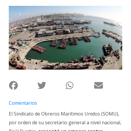
Interés
General
La
Ciudad
Deportes
Arte
y
Espectáculos
Policiales
Cartelera
Fotos
Comentarios
de
Familia
El Sindicato de Obreros Marítimos Unidos (SOMU),
por orden de su secretario general a nivel nacional,
Clasificados