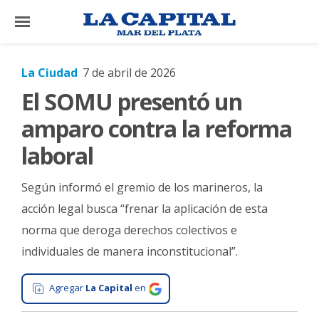
×
La Ciudad
7 de abril de 2026
El SOMU presentó un
El
País
amparo contra la reforma
El
laboral
Mundo
Según informó el gremio de los marineros, la
La
Zona
acción legal busca “frenar la aplicación de esta
norma que deroga derechos colectivos e
Cultura
individuales de manera inconstitucional”.
Tecnología
Gastronomía
Agregar
La Capital
en
Salud