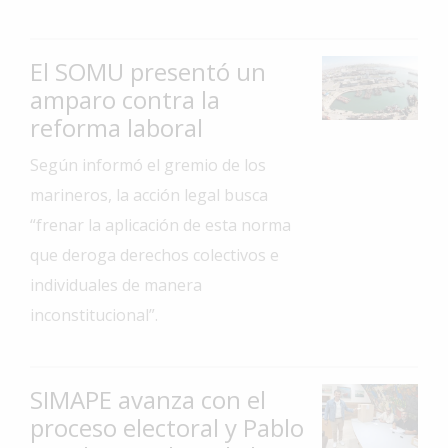
Interés
General
El SOMU presentó un
La
amparo contra la
Ciudad
reforma laboral
Deportes
Según informó el gremio de los
Arte
marineros, la acción legal busca
y
“frenar la aplicación de esta norma
Espectáculos
que deroga derechos colectivos e
Policiales
individuales de manera
Cartelera
inconstitucional”.
Fotos
de
Familia
SIMAPE avanza con el
Clasificados
proceso electoral y Pablo