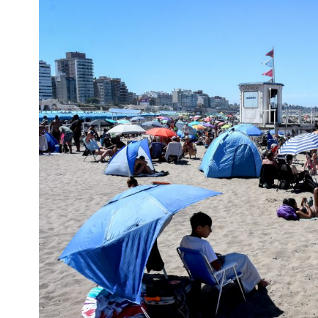
Interés
General
La
Ciudad
Deportes
Arte
y
Espectáculos
Policiales
Cartelera
Fotos
de
Familia
Clasificados