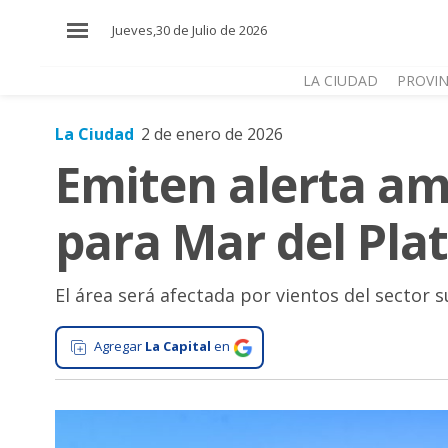
×
Jueves,30 de Julio de 2026
LA CIUDAD
PROVIN
La Ciudad
2 de enero de 2026
El
Emiten alerta ama
País
El
para Mar del Pla
Mundo
La
Zona
El área será afectada por vientos del sector 
Cultura
Agregar
La Capital
en
Tecnología
Gastronomía
Salud