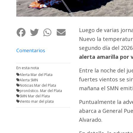
Fúnebres
Luego de varias jorna
Nuevo la temperatura
segundo día del 2026
Comentarios
alerta amarilla por 
En esta nota
Entre la noche del ju
Alerta Mar del Plata
fuertes vientos se si
Alerta SMN
Noticias Mar del Plata
mañana el SMN emit
pronóstico. Mar del Plata
SMN Mar del Plata
Puntualmente la adve
Viento mar del plata
abarca a General Pue
Alvarado.