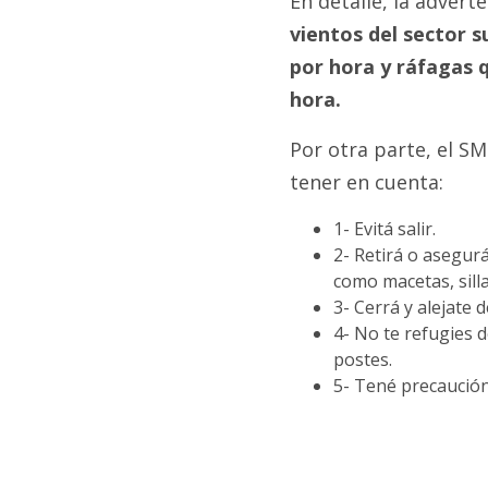
En detalle, la adver
vientos del sector s
por hora y ráfagas q
hora.
Por otra parte, el S
tener en cuenta:
1- Evitá salir.
2- Retirá o asegur
como macetas, silla
3- Cerrá y alejate 
4- No te refugies d
postes.
5- Tené precaución