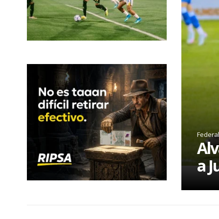
Federa
Alv
a J