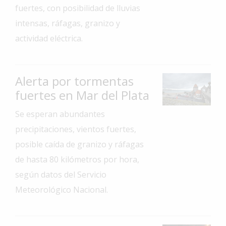
fuertes, con posibilidad de lluvias
Interés
intensas, ráfagas, granizo y
General
actividad eléctrica.
La
Ciudad
Deportes
Alerta por tormentas
fuertes en Mar del Plata
Arte
y
Se esperan abundantes
Espectáculos
precipitaciones, vientos fuertes,
Policiales
posible caída de granizo y ráfagas
Cartelera
de hasta 80 kilómetros por hora,
Fotos
según datos del Servicio
de
Meteorológico Nacional.
Familia
Clasificados