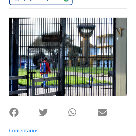
Interés
General
La
Ciudad
Deportes
Arte
y
Espectáculos
Policiales
Cartelera
Fotos
de
Familia
Clasificados
Comentarios