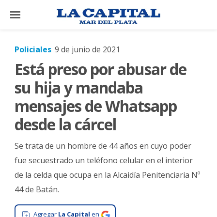
×
Policiales
9 de junio de 2021
Está preso por abusar de
El
País
su hija y mandaba
El
mensajes de Whatsapp
Mundo
desde la cárcel
La
Zona
Se trata de un hombre de 44 años en cuyo poder
Cultura
fue secuestrado un teléfono celular en el interior
de la celda que ocupa en la Alcaidía Penitenciaria Nº
Tecnología
44 de Batán.
Gastronomía
Salud
Agregar
La Capital
en