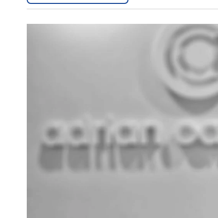
Interés
General
La
Ciudad
Deportes
Arte
y
Espectáculos
Policiales
Cartelera
Fotos
de
Familia
Clasificados