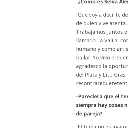
-¿Cómo es Selva Al
-Qué voy a decirte de
de quien vive atenta,
Trabajamos juntos en 
llamado La Valija, co
humano y como artista
bailar. Yo vivo el sue
agradezco la oportun
del Plata y Lito Gras
recontrarequetetent
-Pareciera que el t
siempre hay cosas nu
de pareja?
-El tema no es inagot