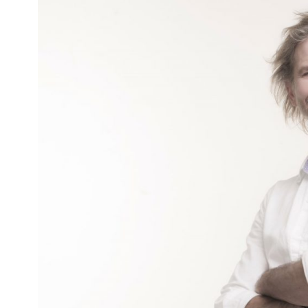
Interés
General
La
Ciudad
Deportes
Arte
y
Espectáculos
Policiales
Cartelera
Fotos
de
Familia
Clasificados