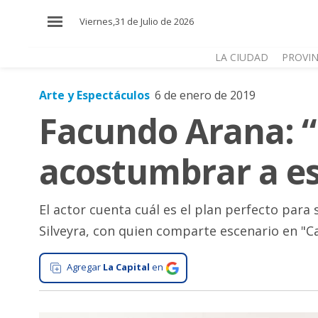
×
Viernes,31 de Julio de 2026
LA CIUDAD
PROVIN
Arte y Espectáculos
6 de enero de 2019
El
Facundo Arana: 
País
El
acostumbrar a es
Mundo
La
Zona
El actor cuenta cuál es el plan perfecto para
Silveyra, con quien comparte escenario en "Ca
Cultura
Tecnología
Agregar
La Capital
en
Gastronomía
Salud