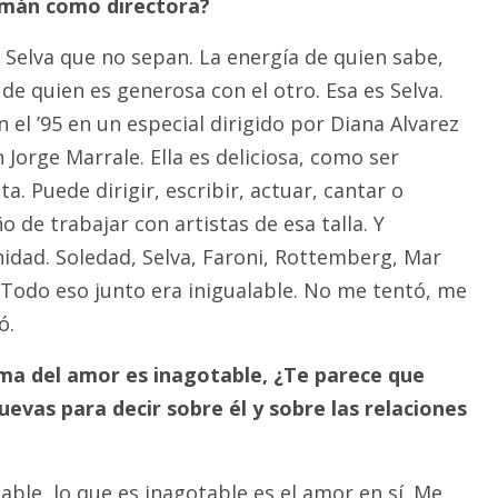
emán como directora?
 Selva que no sepan. La energía de quien sabe,
 de quien es generosa con el otro. Esa es Selva.
el ’95 en un especial dirigido por Diana Alvarez
n Jorge Marrale. Ella es deliciosa, como ser
. Puede dirigir, escribir, actuar, cantar o
ño de trabajar con artistas de esa talla. Y
idad. Soledad, Selva, Faroni, Rottemberg, Mar
. Todo eso junto era inigualable. No me tentó, me
ó.
ema del amor es inagotable, ¿Te parece que
evas para decir sobre él y sobre las relaciones
able, lo que es inagotable es el amor en sí. Me