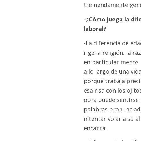
tremendamente gene
-¿Cómo juega la dif
laboral?
-La diferencia de ed
rige la religión, la r
en particular menos 
a lo largo de una vid
porque trabaja prec
esa risa con los ojit
obra puede sentirse e
palabras pronunciada
intentar volar a su a
encanta.