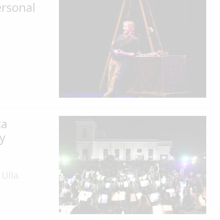
ersonal
ca
y
Ulla.