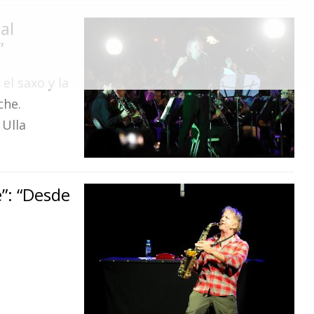
al
”
el saxo y la
che.
 Ulla
”: “Desde