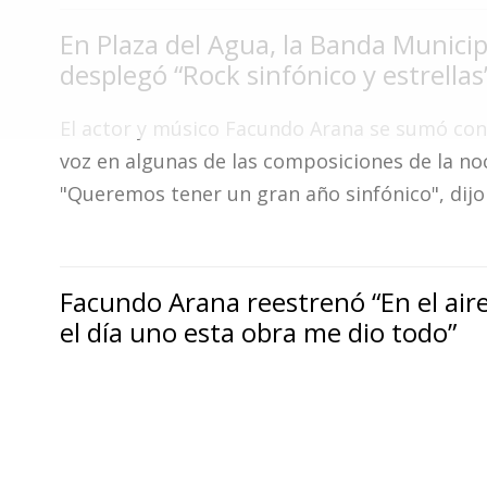
Fúnebres
En Plaza del Agua, la Banda Municip
desplegó “Rock sinfónico y estrellas
El actor y músico Facundo Arana se sumó con 
voz en algunas de las composiciones de la no
"Queremos tener un gran año sinfónico", dijo
Facundo Arana reestrenó “En el aire
el día uno esta obra me dio todo”