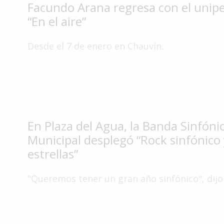
Facundo Arana regresa con el unip
Interés
“En el aire”
General
La
Desde el 7 de enero en Chauvín.
Ciudad
Deportes
Arte
y
Espectáculos
En Plaza del Agua, la Banda Sinfóni
Policiales
Municipal desplegó “Rock sinfónico 
estrellas”
Cartelera
Fotos
"Queremos tener un gran año sinfónico", dijo 
de
Familia
Clasificados