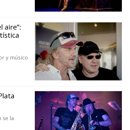
 aire”:
tística
tor y músico
Plata
 se la