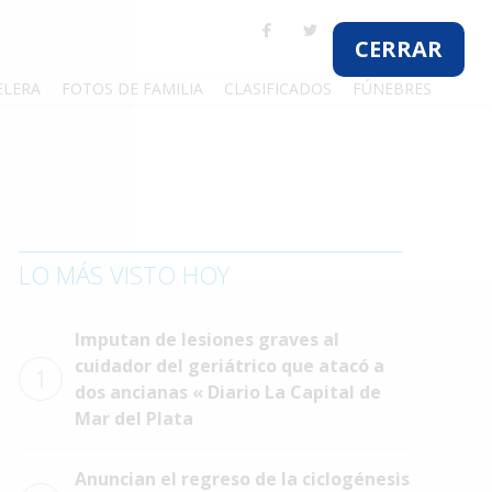
CERRAR
ELERA
FOTOS DE FAMILIA
CLASIFICADOS
FÚNEBRES
LO MÁS VISTO HOY
Imputan de lesiones graves al
cuidador del geriátrico que atacó a
1
dos ancianas « Diario La Capital de
Mar del Plata
Anuncian el regreso de la ciclogénesis