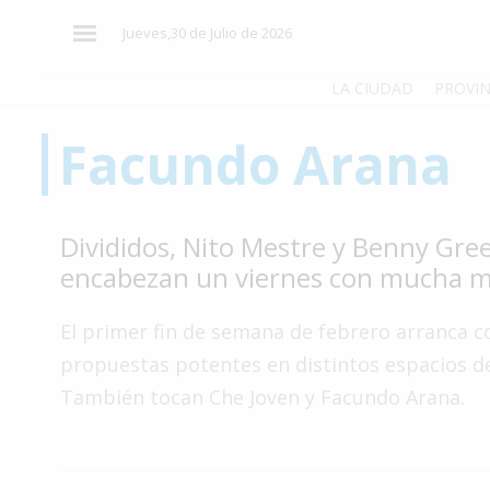
×
Jueves,30 de Julio de 2026
LA CIUDAD
PROVIN
Facundo Arana
El
País
El
Divididos, Nito Mestre y Benny Gre
Mundo
encabezan un viernes con mucha m
La
Zona
El primer fin de semana de febrero arranca c
Cultura
propuestas potentes en distintos espacios de
También tocan Che Joven y Facundo Arana.
Tecnología
Gastronomía
Salud