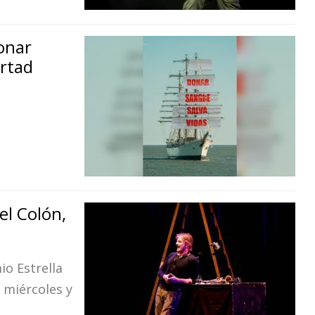
onar
ertad
el Colón,
o Estrella
s miércoles y