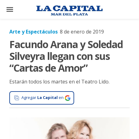
×
Arte y Espectáculos
8 de enero de 2019
Facundo Arana y Soledad
El
País
Silveyra llegan con sus
El
“Cartas de Amor”
Mundo
Estarán todos los martes en el Teatro Lido.
La
Zona
Agregar
La Capital
en
Cultura
Tecnología
Gastronomía
Salud