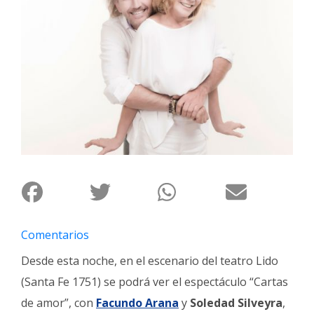
Interés
General
La
Ciudad
Deportes
Arte
y
Espectáculos
Policiales
Cartelera
Comentarios
Fotos
de
Desde esta noche, en el escenario del teatro Lido
Familia
(Santa Fe 1751) se podrá ver el espectáculo “Cartas
Clasificados
de amor”, con
Facundo Arana
y
Soledad Silveyra
,