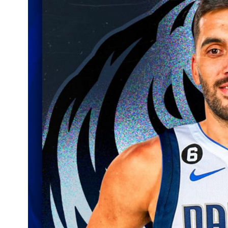
Interés
General
La
Ciudad
Deportes
Arte
y
Espectáculos
Policiales
Cartelera
Fotos
de
Familia
Clasificados