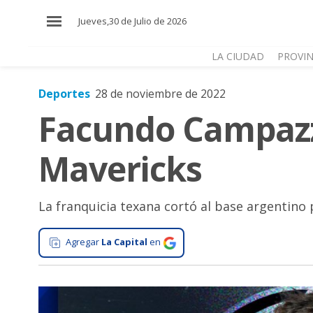
×
Jueves,30 de Julio de 2026
LA CIUDAD
PROVIN
Deportes
28 de noviembre de 2022
El
Facundo Campazzo
País
El
Mavericks
Mundo
La
Zona
La franquicia texana cortó al base argentino
Cultura
Agregar
La Capital
en
Tecnología
Gastronomía
Salud