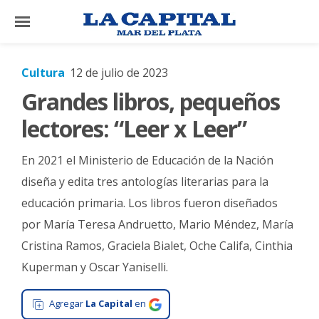
×
Cultura
12 de julio de 2023
Grandes libros, pequeños
El
País
lectores: “Leer x Leer”
El
En 2021 el Ministerio de Educación de la Nación
Mundo
diseña y edita tres antologías literarias para la
La
educación primaria. Los libros fueron diseñados
Zona
por María Teresa Andruetto, Mario Méndez, María
Cultura
Cristina Ramos, Graciela Bialet, Oche Califa, Cinthia
Tecnología
Kuperman y Oscar Yaniselli.
Gastronomía
Agregar
La Capital
en
Salud