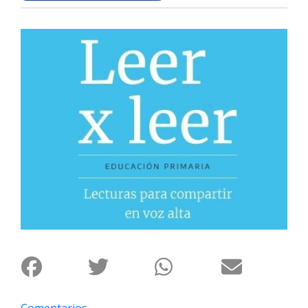
Interés
General
La
Ciudad
Deportes
Arte
y
Espectáculos
Policiales
Cartelera
Fotos
de
Familia
Clasificados