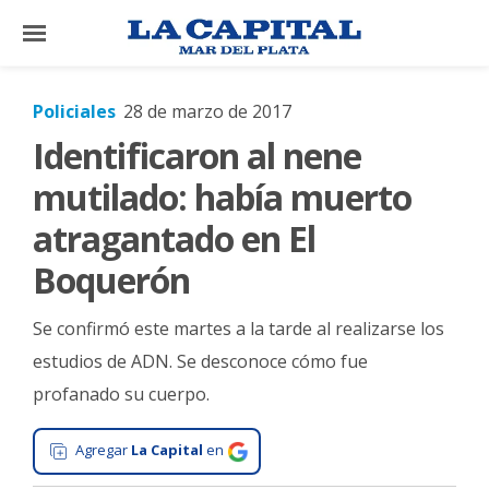
×
Policiales
28 de marzo de 2017
Identificaron al nene
El
País
mutilado: había muerto
El
atragantado en El
Mundo
Boquerón
La
Zona
Se confirmó este martes a la tarde al realizarse los
Cultura
estudios de ADN. Se desconoce cómo fue
profanado su cuerpo.
Tecnología
Gastronomía
Agregar
La Capital
en
Salud