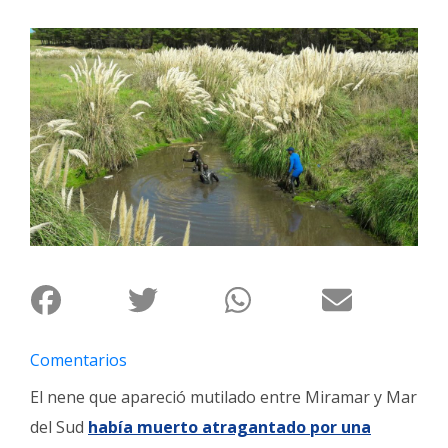
Interés
General
La
Ciudad
Deportes
Arte
y
Espectáculos
Policiales
Cartelera
Fotos
Comentarios
de
Familia
El nene que apareció mutilado entre Miramar y Mar
Clasificados
del Sud
había muerto atragantado por una