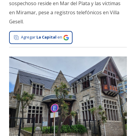
sospechoso reside en Mar del Plata y las víctimas
Interés
en Miramar, pese a registros telefónicos en Villa
General
Gesell.
La
Ciudad
Agregar
La Capital
en
Deportes
Arte
y
Espectáculos
Policiales
Cartelera
Fotos
de
Familia
Clasificados