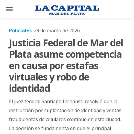
×
Policiales
29 de marzo de 2026
Justicia Federal de Mar del
El
País
Plata asume competencia
El
en causa por estafas
Mundo
virtuales y robo de
La
identidad
Zona
Cultura
El juez federal Santiago Inchausti resolvió que la
Tecnología
instrucción por suplantación de identidad y ventas
fraudulentas de celulares continúe en esta ciudad.
Gastronomía
La decisión se fundamenta en que el principal
Salud