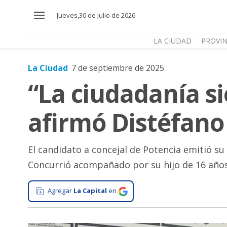
×
Jueves,30 de Julio de 2026
LA CIUDAD
PROVIN
La Ciudad
7 de septiembre de 2025
El
“La ciudadanía s
País
El
afirmó Distéfano 
Mundo
La
Zona
El candidato a concejal de Potencia emitió su
Concurrió acompañado por su hijo de 16 años,
Cultura
Tecnología
Agregar
La Capital
en
Gastronomía
Salud