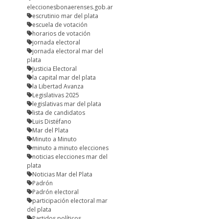
eleccionesbonaerenses.gob.ar
escrutinio mar del plata
escuela de votación
horarios de votación
jornada electoral
jornada electoral mar del
plata
Justicia Electoral
la capital mar del plata
la Libertad Avanza
Legislativas 2025
legislativas mar del plata
lista de candidatos
Luis Distéfano
Mar del Plata
Minuto a Minuto
minuto a minuto elecciones
noticias elecciones mar del
plata
Noticias Mar del Plata
Padrón
Padrón electoral
participación electoral mar
del plata
Partidos políticos