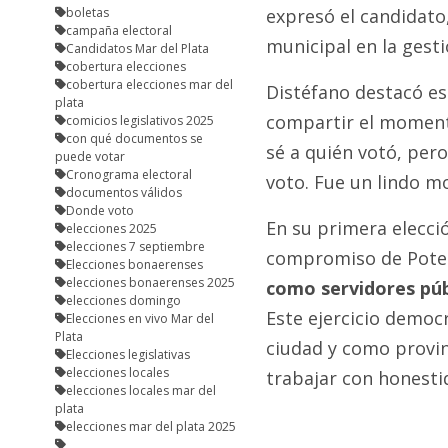
boletas
expresó el candidato
campaña electoral
municipal en la gesti
Candidatos Mar del Plata
cobertura elecciones
cobertura elecciones mar del
Distéfano destacó es
plata
compartir el momento
comicios legislativos 2025
con qué documentos se
sé a quién votó, per
puede votar
Cronograma electoral
voto. Fue un lindo m
documentos válidos
Donde voto
En su primera elecci
elecciones 2025
elecciones 7 septiembre
compromiso de Pote
Elecciones bonaerenses
elecciones bonaerenses 2025
como servidores púb
elecciones domingo
Este ejercicio demo
Elecciones en vivo Mar del
Plata
ciudad y como provin
Elecciones legislativas
elecciones locales
trabajar con honesti
elecciones locales mar del
plata
elecciones mar del plata 2025