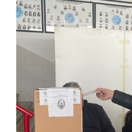
Interés
General
La
Ciudad
Deportes
Arte
y
Espectáculos
Policiales
Cartelera
Fotos
de
Familia
Clasificados