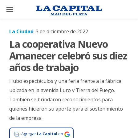
×
La Ciudad
3 de diciembre de 2022
La cooperativa Nuevo
El
País
Amanecer celebró sus diez
El
años de trabajo
Mundo
Hubo espectáculos y una feria frente a la fábrica
La
Zona
ubicada en la avenida Luro y Tierra del Fuego.
También se brindaron reconocimientos para
Cultura
quienes hicieron su aporte para el sostenimiento
Tecnología
de la empresa.
Gastronomía
Agregar
La Capital
en
Salud