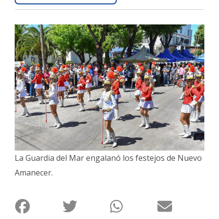
Interés
General
La
Ciudad
Deportes
Arte
y
Espectáculos
Policiales
Cartelera
La Guardia del Mar engalanó los festejos de Nuevo
Fotos
Amanecer.
de
Familia
Clasificados