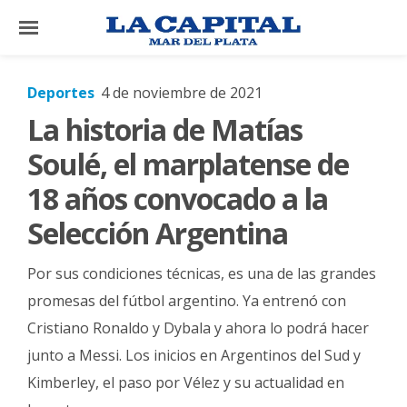
×
Deportes
4 de noviembre de 2021
La historia de Matías
El
País
Soulé, el marplatense de
El
18 años convocado a la
Mundo
Selección Argentina
La
Zona
Por sus condiciones técnicas, es una de las grandes
Cultura
promesas del fútbol argentino. Ya entrenó con
Cristiano Ronaldo y Dybala y ahora lo podrá hacer
Tecnología
junto a Messi. Los inicios en Argentinos del Sud y
Gastronomía
Kimberley, el paso por Vélez y su actualidad en
Salud