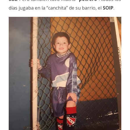
días jugaba en la “canchita” de su barrio, el
SOIP
.