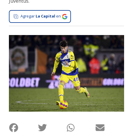
Juventus.
Interés
General
Agregar
La Capital
en
La
Ciudad
Deportes
Arte
y
Espectáculos
Policiales
Cartelera
Fotos
de
Familia
Clasificados