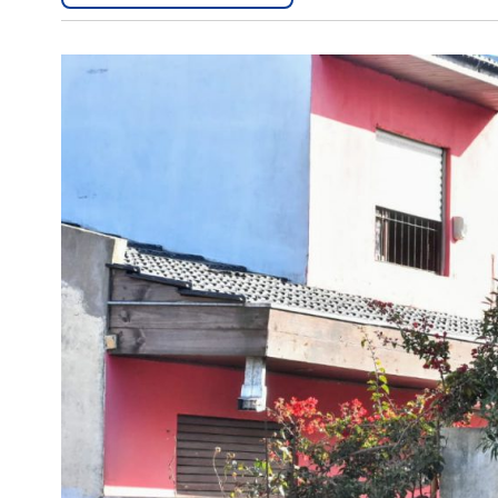
Interés
General
La
Ciudad
Deportes
Arte
y
Espectáculos
Policiales
Cartelera
Fotos
de
Familia
Clasificados