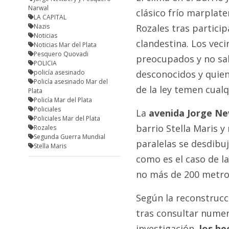
Narwal
clásico frío marplate
LA CAPITAL
Nazis
Rozales tras particip
Noticias
clandestina. Los veci
Noticias Mar del Plata
Pesquero Quovadi
preocupados y no sal
POLICIA
policía asesinado
desconocidos y quien
Policía asesinado Mar del
de la ley temen cualq
Plata
Policía Mar del Plata
Policiales
La
avenida Jorge N
Policiales Mar del Plata
barrio Stella Maris y
Rozales
Segunda Guerra Mundial
paralelas se desdibuj
Stella Maris
como es el caso de la
no más de 200 metro
Según la reconstrucc
tras consultar numero
investigación,
los he