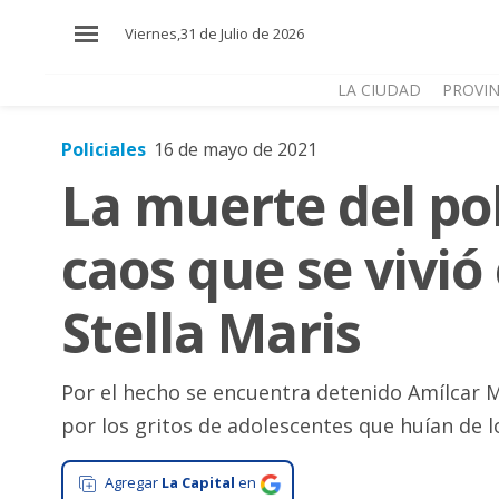
×
Viernes,31 de Julio de 2026
LA CIUDAD
PROVIN
Policiales
16 de mayo de 2021
El
La muerte del pol
País
El
caos que se vivió 
Mundo
La
Stella Maris
Zona
Cultura
Por el hecho se encuentra detenido Amílcar Mo
Tecnología
por los gritos de adolescentes que huían de l
Gastronomía
Agregar
La Capital
en
Salud