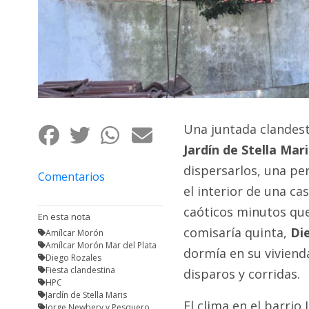
Fúnebres
Una juntada clandest
Jardín de Stella Mari
dispersarlos, una pe
Comentarios
el interior de una cas
caóticos minutos que 
En esta nota
comisaría quinta,
Di
Amílcar Morón
Amílcar Morón Mar del Plata
dormía en su vivienda
Diego Rozales
Fiesta clandestina
disparos y corridas.
HPC
Jardín de Stella Maris
El clima en el barrio
Jorge Newbery y Pesquero