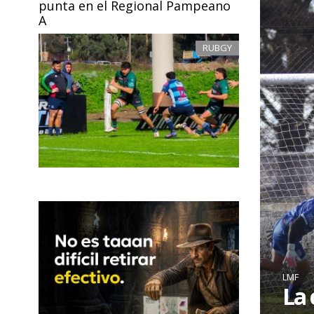
punta en el Regional Pampeano
A
RUBGY
LMF
La 