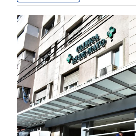
Interés
General
La
Ciudad
Deportes
Arte
y
Espectáculos
Policiales
Cartelera
Fotos
de
Familia
Clasificados