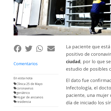
Fúnebres
La paciente que está 
positivo de coronavi
ciudad
, por lo que s
Comentarios
estudio de posibles 
En esta nota
El dato fue confirma
Clínica 25 de Mayo
Infectología, el doct
coronavirus
geriátrico
paciente, una mujer 
Hogar de ancianos
residencia
día de iniciado los s