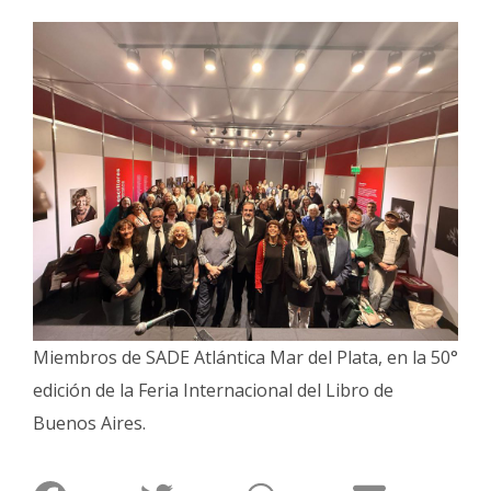
Interés
General
La
Ciudad
Deportes
Arte
y
Espectáculos
Policiales
Cartelera
Miembros de SADE Atlántica Mar del Plata, en la 50°
Fotos
edición de la Feria Internacional del Libro de
de
Familia
Buenos Aires.
Clasificados