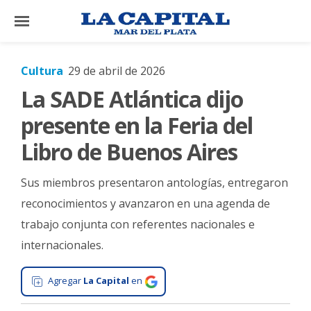
×
Cultura
29 de abril de 2026
La SADE Atlántica dijo
El
País
presente en la Feria del
El
Libro de Buenos Aires
Mundo
Sus miembros presentaron antologías, entregaron
La
Zona
reconocimientos y avanzaron en una agenda de
trabajo conjunta con referentes nacionales e
Cultura
internacionales.
Tecnología
Gastronomía
Agregar
La Capital
en
Salud