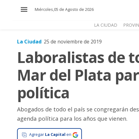
×
Miércoles,05 de Agosto de 2026
LA CIUDAD
PROVIN
La Ciudad
25 de noviembre de 2019
El
Laboralistas de t
País
El
Mar del Plata pa
Mundo
La
política
Zona
Cultura
Abogados de todo el país se congregarán desd
Tecnología
agenda política para los años que vienen.
Gastronomía
Agregar
La Capital
en
Salud