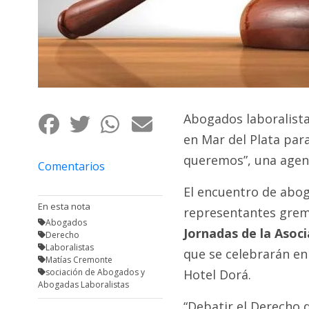
Fúnebres
Abogados laboralista
en Mar del Plata para
queremos”, una agend
Comentarios
El encuentro de aboga
En esta nota
representantes gremi
Abogados
Jornadas de la Asoc
Derecho
Laboralistas
que se celebrarán en 
Matías Cremonte
sociación de Abogados y
Hotel Dorá.
Abogadas Laboralistas
“Debatir el Derecho