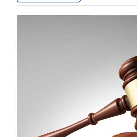
Interés
General
La
Ciudad
Deportes
Arte
y
Espectáculos
Policiales
Cartelera
Fotos
de
Familia
Clasificados