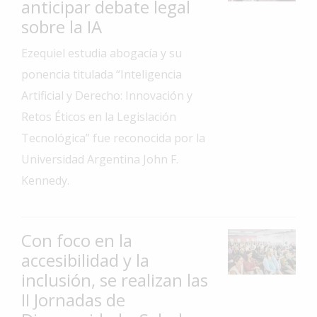
anticipar debate legal
Interés
sobre la IA
General
Ezequiel estudia abogacía y su
La
ponencia titulada “Inteligencia
Ciudad
Artificial y Derecho: Innovación y
Deportes
Retos Éticos en la Legislación
Arte
Tecnológica” fue reconocida por la
y
Universidad Argentina John F.
Espectáculos
Kennedy.
Policiales
Cartelera
Con foco en la
Fotos
accesibilidad y la
de
Familia
inclusión, se realizan las
II Jornadas de
Clasificados