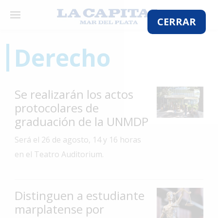
×
CERRAR
Derecho
El
País
Se realizarán los actos
El
protocolares de
Mundo
graduación de la UNMDP
La
Será el 26 de agosto, 14 y 16 horas
Zona
en el Teatro Auditorium.
Cultura
Tecnología
Distinguen a estudiante
Gastronomía
marplatense por
Salud