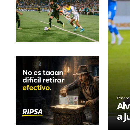
Federa
Alv
a J