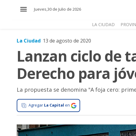
×
Jueves,30 de Julio de 2026
LA CIUDAD
PROVIN
La Ciudad
13 de agosto de 2020
El
Lanzan ciclo de t
País
El
Derecho para jóv
Mundo
La
Zona
La propuesta se denomina "A foja cero: prime
Cultura
Agregar
La Capital
en
Tecnología
Gastronomía
Salud