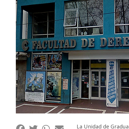
Interés
General
La
Ciudad
Deportes
Arte
y
Espectáculos
Policiales
Cartelera
Fotos
de
Familia
Clasificados
La Unidad de Graduad