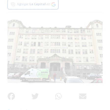
Agregar
La Capital
en
Interés
General
La
Ciudad
Deportes
Arte
y
Espectáculos
Policiales
Cartelera
Fotos
de
Familia
Clasificados