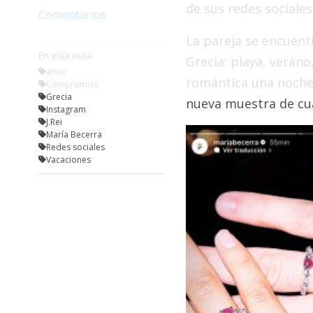
de sus redes sociales
Fúnebres
Comentarios
La pareja se encuen
En esta nota
Grecia: playa, verano
amor
romántica una noche,
Compromiso
Grecia
nueva muestra de cuá
Instagram
J.Rei
María Becerra
Redes sociales
Vacaciones