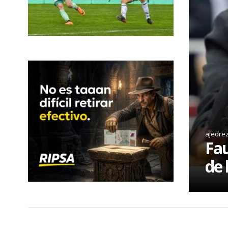
ajedre
Fau
de 