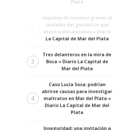
Plata
Imputan de lesiones graves al
cuidador del geriátrico que
2
atacó a dos ancianas « Diario
La Capital de Mar del Plata
Tres delanteros en la mira de
3
Boca « Diario La Capital de
Mar del Plata
Caso Lucía Sosa: podrían
abrirse causas para investigar
4
maltratos en Mar del Plata «
Diario La Capital de Mar del
Plata
Inseguridad: una invitación a