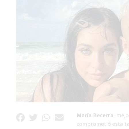
Interés
General
La
Ciudad
Deportes
Arte
y
Espectáculos
Policiales
Cartelera
Fotos
de
Familia
María Becerra
, mejo
Clasificados
comprometió esta ta