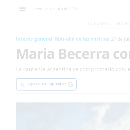
×
Jueves,30 de Julio de 2026
LA CIUDAD
PROVIN
Interés general
Más allá de las noticias
27 de ju
El
Maria Becerra c
País
El
Mundo
La cantante argentina se comprometió con, el
La
Zona
Agregar
La Capital
en
Cultura
Tecnología
Gastronomía
Salud