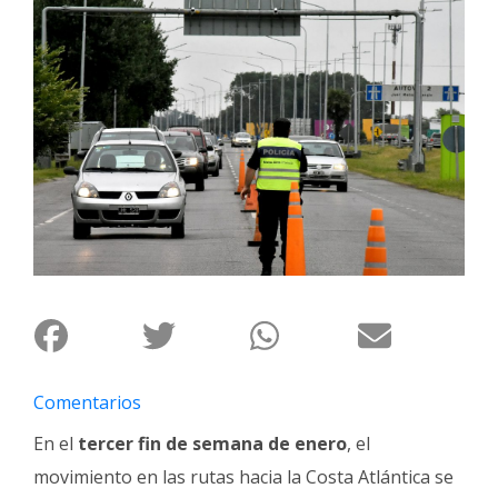
Interés
General
La
Ciudad
Deportes
Arte
y
Espectáculos
Policiales
Cartelera
Fotos
de
Comentarios
Familia
En el
tercer fin de semana de enero
, el
Clasificados
movimiento en las rutas hacia la Costa Atlántica se