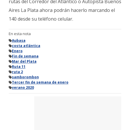
rutas del Corredor del Atlántico o Autopista Buenos
Aires La Plata ahora podrán hacerlo marcando el
140 desde su teléfono celular.
En esta nota
Aubasa
costa atlántica
Enero
Fin de semana
Mar del Plata
Ruta 11
ruta 2
samborombon
Tercer fin de semana de enero
verano 2020