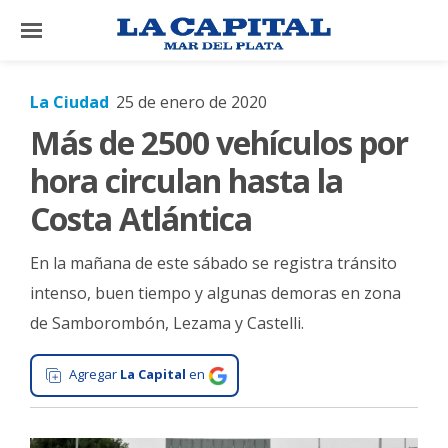
×
La Ciudad
25 de enero de 2020
Más de 2500 vehículos por
El
País
hora circulan hasta la
El
Costa Atlántica
Mundo
En la mañana de este sábado se registra tránsito
La
Zona
intenso, buen tiempo y algunas demoras en zona
de Samborombón, Lezama y Castelli.
Cultura
Tecnología
Agregar
La Capital
en
Gastronomía
Salud