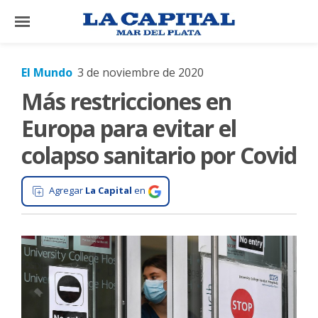
×
El Mundo
3 de noviembre de 2020
Más restricciones en
El
País
Europa para evitar el
El
colapso sanitario por Covid
Mundo
La
Agregar
La Capital
en
Zona
Cultura
Tecnología
Gastronomía
Salud