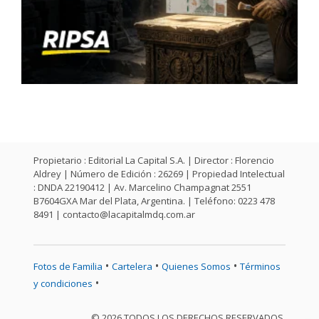
Propietario : Editorial La Capital S.A. | Director : Florencio
Aldrey | Número de Edición : 26269 | Propiedad Intelectual
: DNDA 22190412 | Av. Marcelino Champagnat 2551
B7604GXA Mar del Plata, Argentina. | Teléfono: 0223 478
8491 |
contacto@lacapitalmdq.com.ar
•
•
•
Fotos de Familia
Cartelera
Quienes Somos
Términos
•
y condiciones
© 2026 TODOS LOS DERECHOS RESERVADOS.