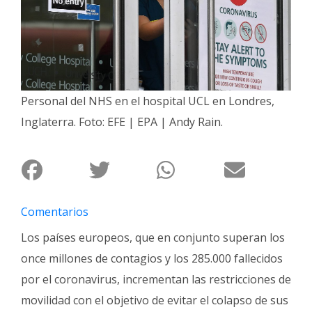
Interés
General
La
Ciudad
Personal del NHS en el hospital UCL en Londres,
Deportes
Inglaterra. Foto: EFE | EPA | Andy Rain.
Arte
y
Espectáculos
Policiales
Cartelera
Comentarios
Fotos
Los países europeos, que en conjunto superan los
de
once millones de contagios y los 285.000 fallecidos
Familia
por el coronavirus, incrementan las restricciones de
Clasificados
movilidad con el objetivo de evitar el colapso de sus