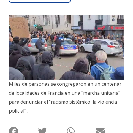
Interés
General
La
Ciudad
Deportes
Arte
y
Espectáculos
Policiales
Miles de personas se congregaron en un centenar
Cartelera
de localidades de Francia en una "marcha unitaria"
Fotos
para denunciar el "racismo sistémico, la violencia
de
policial" .
Familia
Clasificados