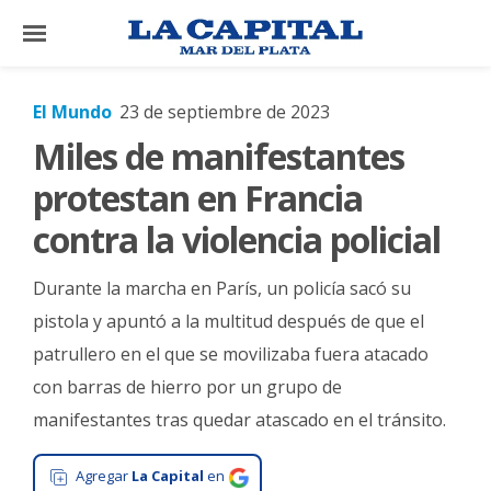
×
El Mundo
23 de septiembre de 2023
Miles de manifestantes
El
País
protestan en Francia
El
contra la violencia policial
Mundo
Durante la marcha en París, un policía sacó su
La
Zona
pistola y apuntó a la multitud después de que el
patrullero en el que se movilizaba fuera atacado
Cultura
con barras de hierro por un grupo de
Tecnología
manifestantes tras quedar atascado en el tránsito.
Gastronomía
Agregar
La Capital
en
Salud