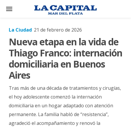
×
La Ciudad
21 de febrero de 2026
Nueva etapa en la vida de
El
País
Thiago Franco: internación
El
domiciliaria en Buenos
Mundo
Aires
La
Zona
Tras más de una década de tratamientos y cirugías,
Cultura
el hoy adolescente comenzó la internación
domiciliaria en un hogar adaptado con atención
Tecnología
permanente. La familia habló de “resistencia”,
Gastronomía
agradeció el acompañamiento y renovó la
Salud