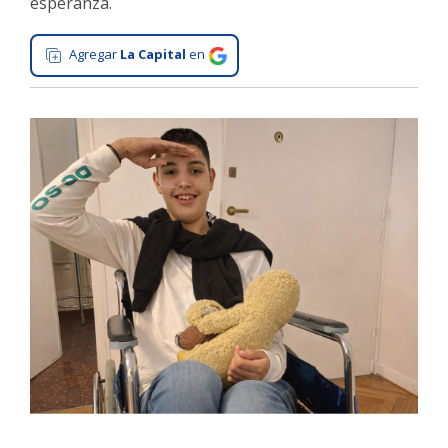
esperanza.
Interés
General
Agregar
La Capital
en
La
Ciudad
Deportes
Arte
y
Espectáculos
Policiales
Cartelera
Fotos
de
Familia
Clasificados