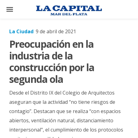
×
La Ciudad
9 de abril de 2021
Preocupación en la
El
País
industria de la
El
construcción por la
Mundo
segunda ola
La
Zona
Desde el Distrito IX del Colegio de Arquitectos
Cultura
aseguran que la actividad “no tiene riesgos de
contagio”. Destacan que se realiza “con espacios
Tecnología
abiertos, ventilación natural, distanciamiento
Gastronomía
interpersonal", el cumplimiento de los protocolos
Salud