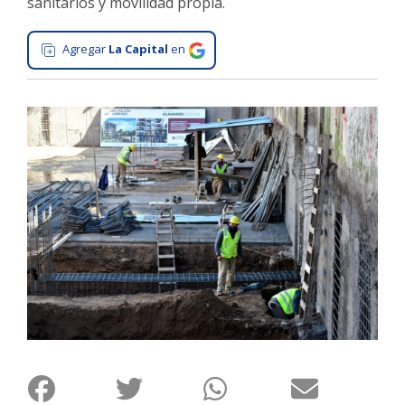
sanitarios y movilidad propia.
Interés
General
Agregar
La Capital
en
La
Ciudad
Deportes
Arte
y
Espectáculos
Policiales
Cartelera
Fotos
de
Familia
Clasificados