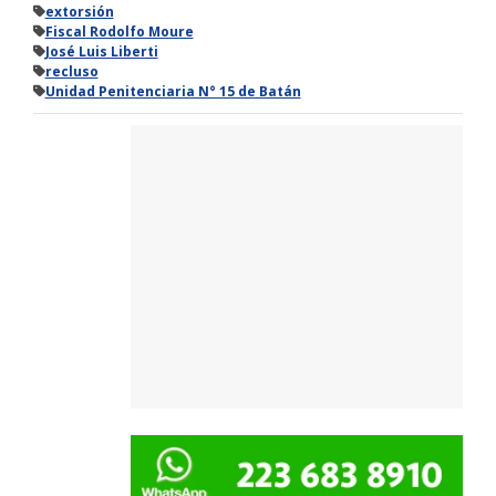
extorsión
Fiscal Rodolfo Moure
José Luis Liberti
recluso
Unidad Penitenciaria N° 15 de Batán