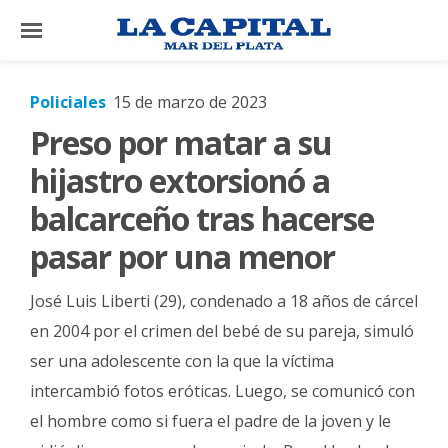
×
Policiales
15 de marzo de 2023
Preso por matar a su
El
País
hijastro extorsionó a
El
balcarceño tras hacerse
Mundo
pasar por una menor
La
Zona
José Luis Liberti (29), condenado a 18 años de cárcel
Cultura
en 2004 por el crimen del bebé de su pareja, simuló
ser una adolescente con la que la víctima
Tecnología
intercambió fotos eróticas. Luego, se comunicó con
Gastronomía
el hombre como si fuera el padre de la joven y le
Salud