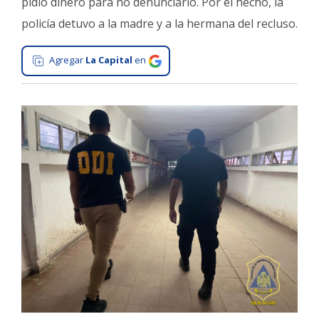
pidió dinero para no denunciarlo. Por el hecho, la
Interés
policía detuvo a la madre y a la hermana del recluso.
General
Agregar
La Capital
en
La
Ciudad
Deportes
Arte
y
Espectáculos
Policiales
Cartelera
Fotos
de
Familia
Clasificados