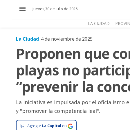
×
Jueves,30 de Julio de 2026
LA CIUDAD
PROVIN
La Ciudad
4 de noviembre de 2025
El
Proponen que con
País
El
playas no partici
Mundo
La
“prevenir la con
Zona
Cultura
La iniciativa es impulsada por el oficialismo 
Tecnología
y "promover la competencia leal".
Gastronomía
Agregar
La Capital
en
Salud