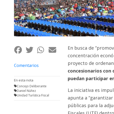
Fúnebres
En busca de “promove
concentración económ
proyecto de ordenanz
Comentarios
concesionarios con 
puedan participar en
En esta nota
Concejo Deliberante
La iniciativa es impu
Daniel Núñez
Unidad Turística Fiscal
apunta a “garantizar 
públicas para la adj
Fiscales (UTF) dentr