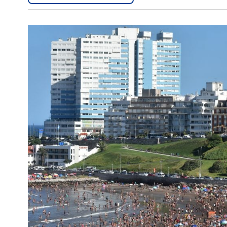
Interés
General
La
Ciudad
Deportes
Arte
y
Espectáculos
Policiales
Cartelera
Fotos
de
Familia
Clasificados