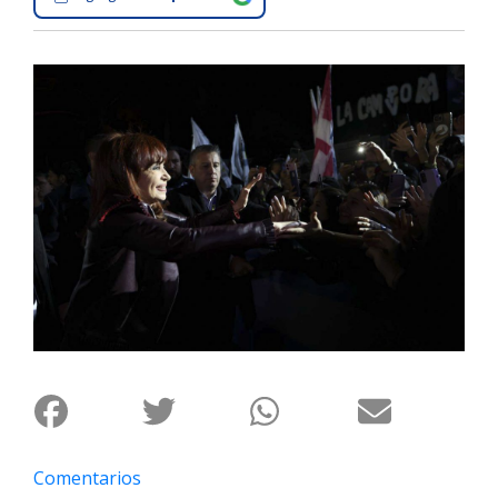
Interés
General
La
Ciudad
Deportes
Arte
y
Espectáculos
Policiales
Cartelera
Fotos
de
Familia
Clasificados
Comentarios