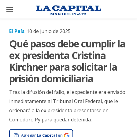
×
El País
10 de junio de 2025
Qué pasos debe cumplir la
El
País
ex presidenta Cristina
El
Kirchner para solicitar la
Mundo
prisión domiciliaria
La
Zona
Tras la difusión del fallo, el expediente era enviado
Cultura
inmediatamente al Tribunal Oral Federal, que le
ordenará a la ex presidenta presentarse en
Tecnología
Comodoro Py para quedar detenida.
Gastronomía
Salud
Agregar
La Capital
en